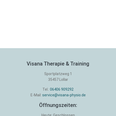
Visana Therapie & Training
Sportplatzweg 1
35457
Lollar
Tel.:
06406 909292
E-Mail:
service@visana-physio.de
Öffnungszeiten:
Heute: Geschlossen